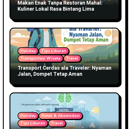
Makan Enak Tanpa Restoran Mahal:
Kuliner Lokal Rasa Bintang Lima
Holiday
Tips Liburan
Transportasi Wisata
Travel
Transport Cerdas ala Traveler: Nyaman
Jalan, Dompet Tetap Aman
Holiday
Hotel & Akomodasi
Tips Liburan
Travel