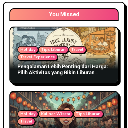
You Missed
Holiday
Tips Liburan
Travel
Travel Experience
Pengalaman Lebih Penting dari Harga:
Pilih Aktivitas yang Bikin Liburan
Terasa Mewah
Holiday
Kuliner Wisata
Tips Liburan
Travel