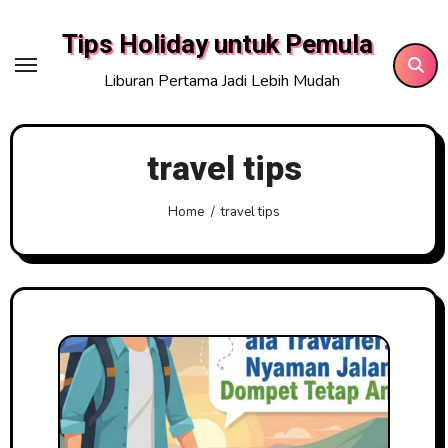
Skip
Tips Holiday untuk Pemula
to
content
Liburan Pertama Jadi Lebih Mudah
travel tips
Home
travel tips