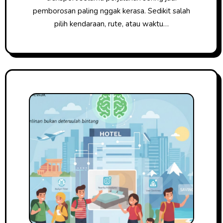
pemborosan paling nggak kerasa. Sedikit salah
pilih kendaraan, rute, atau waktu…