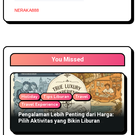
NERAKA888
You Missed
Holiday
Tips Liburan
Travel
Travel Experience
Pengalaman Lebih Penting dari Harga:
Pilih Aktivitas yang Bikin Liburan
Terasa Mewah