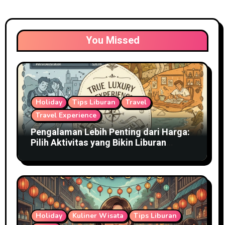
You Missed
Holiday
Tips Liburan
Travel
Travel Experience
Pengalaman Lebih Penting dari Harga:
Pilih Aktivitas yang Bikin Liburan
Terasa Mewah
Holiday
Kuliner Wisata
Tips Liburan