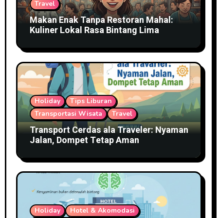
Travel
Makan Enak Tanpa Restoran Mahal:
Kuliner Lokal Rasa Bintang Lima
Holiday
Tips Liburan
Transportasi Wisata
Travel
Transport Cerdas ala Traveler: Nyaman
Jalan, Dompet Tetap Aman
Holiday
Hotel & Akomodasi