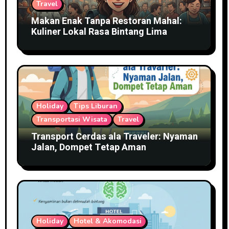
Travel
Makan Enak Tanpa Restoran Mahal:
Kuliner Lokal Rasa Bintang Lima
Holiday
Tips Liburan
Transportasi Wisata
Travel
Transport Cerdas ala Traveler: Nyaman
Jalan, Dompet Tetap Aman
Holiday
Hotel & Akomodasi