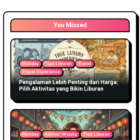
You Missed
Holiday
Tips Liburan
Travel
Travel Experience
Pengalaman Lebih Penting dari Harga:
Pilih Aktivitas yang Bikin Liburan
Terasa Mewah
Holiday
Kuliner Wisata
Tips Liburan