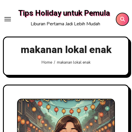
Skip
Tips Holiday untuk Pemula
to
content
Liburan Pertama Jadi Lebih Mudah
makanan lokal enak
Home
makanan lokal enak